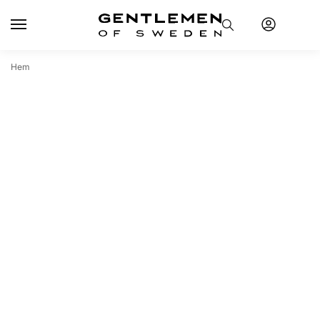
Hem
IT'S NOT
ABOUT
BRAND
IT'S ABOUT
YOU