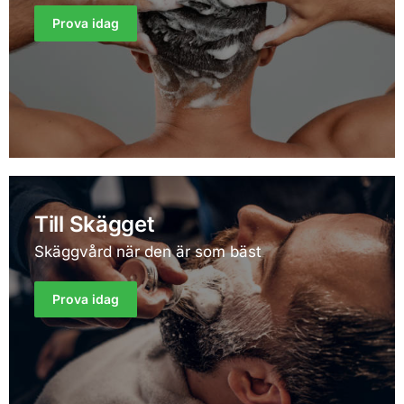
Prova idag
Till Skägget
Skäggvård när den är som bäst
Prova idag