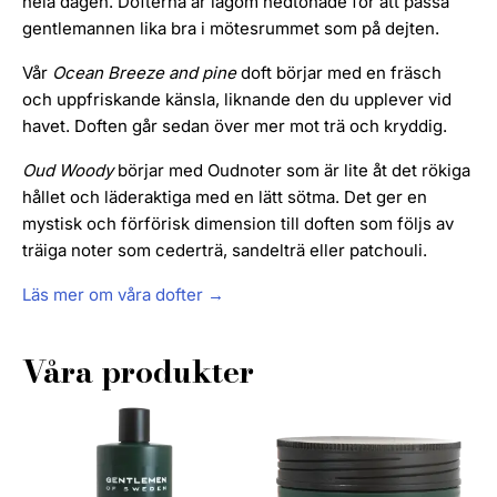
hela dagen. Dofterna är lagom nedtonade för att passa
gentlemannen lika bra i mötesrummet som på dejten.
Vår
Ocean Breeze and pine
doft börjar med en fräsch
och uppfriskande känsla, liknande den du upplever vid
havet. Doften går sedan över mer mot trä och kryddig.
Oud Woody
börjar med Oudnoter som är lite åt det rökiga
hållet och läderaktiga med en lätt sötma. Det ger en
mystisk och förförisk dimension till doften som följs av
träiga noter som cederträ, sandelträ eller patchouli.
Läs mer om våra dofter →
Våra produkter