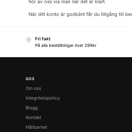
hör av oss via mail när det är klart.
När ditt konto är godkänt får du tillgång till b
Fri fakt
På alla beställningar över 299kr
GOS
Om oss
Integritetspolicy
Blogg
Kontakt
Hållbarhet